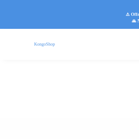
⚠️ Offr
🙏 
KongoShop